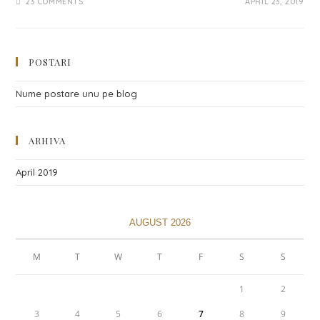
23 COMMENTS
APRIL 23, 2019
POSTARI
Nume postare unu pe blog
ARHIVA
April 2019
AUGUST 2026
M
T
W
T
F
S
S
1
2
3
4
5
6
7
8
9