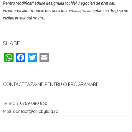
Pentru modificari aduse designului rochiei, negocieri de pret sau
vizionarea altor modele de rochii de mireasa, va asteptam cu drag sa ne
vizitati in salonul nostru.
SHARE
W
F
T
E
h
a
wi
m
at
c
tt
ai
s
e
er
l
CONTACTEAZA-NE PENTRU O PROGRAMARE
A
b
p
o
Telefon:
0769 080 830
p
o
Mail:
contact@chicbylala.ro
k